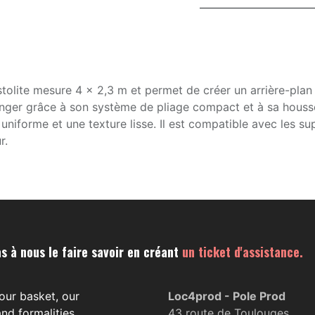
olite mesure 4 x 2,3 m et permet de créer un arrière-plan 
 ranger grâce à son système de pliage compact et à sa housse
 uniforme et une texture lisse. Il est compatible avec les s
r.
s à nous le faire savoir en créant
un ticket d'assistance.
our basket, our
Loc4prod - Pole Prod
nd formalities.
43 route de Toulouges