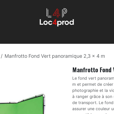
s
Optiques
Éclairage
Machinerie
Évenemmentiel
S
Manfrotto Fond Vert panoramique 2,3 x 4 m
Manfrotto Fond 
Le fond vert panoram
m et permet de créer 
photographie et la vid
à ranger grâce à son
de transport. Le fond 
assurer une couleur un