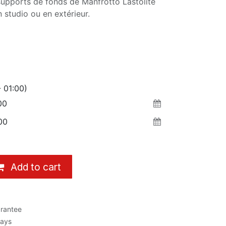
supports de fonds de Manfrotto Lastolite
n studio ou en extérieur.
 01:00)
Add to cart
rantee
Days