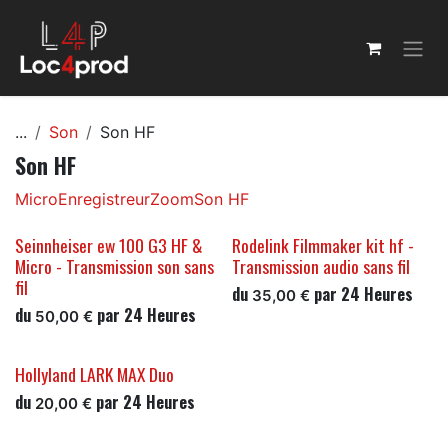
Se rendre au contenu
...
Son
Son HF
Son HF
Micro
Enregistreur
Zoom
Son HF
Seinnheiser ew 100 G3 HF &
Rodelink Filmmaker kit hf -
Micro - Transmission son sans
Transmission audio sans fil
fil
du
par
24
Heures
35,00
€
du
par
24
Heures
50,00
€
Hollyland LARK MAX Duo
du
par
24
Heures
20,00
€