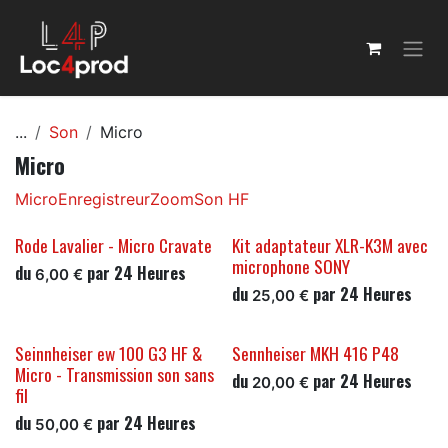
Se rendre au contenu
...
Son
Micro
Micro
Micro
Enregistreur
Zoom
Son HF
Rode Lavalier - Micro Cravate
Kit adaptateur XLR-K3M avec
microphone SONY
du
par
24
Heures
6,00
€
du
par
24
Heures
25,00
€
Seinnheiser ew 100 G3 HF &
Sennheiser MKH 416 P48
Micro - Transmission son sans
du
par
24
Heures
20,00
€
fil
du
par
24
Heures
50,00
€