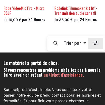
Rode VideoMic Pro - Micro
Rodelink Filmmaker kit hf -
DSLR
Transmission audio sans fil
du
par
24
Heures
du
par
24
Heures
10,00
€
35,00
€
Trier par
Le matériel à porté de clics.
Si vous rencontrez un problème n'hésitez pas à nous le
faire savoir en créant
un ticket d'assistance.
Sur loc4prod, c'est simple. Vous constituez votre
panier, notre équipe prend contact pour les horaires et
formalités. Et pour finir vous passez chercher le