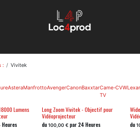
Éclairage
Machinerie
Évenemmentiel
Son
Services
 :
Vivitek
ure
Astera
Manfrotto
Avenger
Canon
Baxxtar
Came-
CVW
Lexa
TV
P18000 Lumens
Long Zoom Vivitek - Objectif pour
Wide
teur
Vidéoprojecteur
Vidé
4
Heures
du
par
24
Heures
du
100,00
€
1