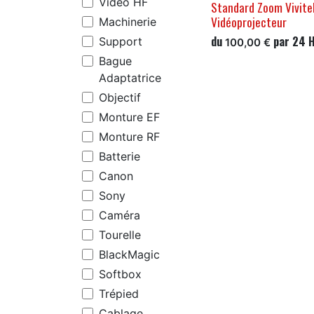
Vidéo HF
Standard Zoom Vivitek
Vidéoprojecteur
Machinerie
du
par
24
Support
100,00
€
Bague
Adaptatrice
Objectif
Monture EF
Monture RF
Batterie
Canon
Sony
Caméra
Tourelle
BlackMagic
Softbox
Trépied
Cablage