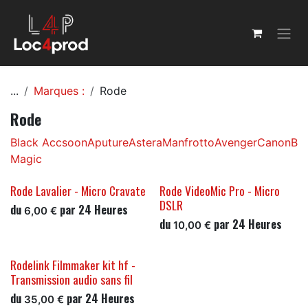
Se rendre au contenu
...
Marques :
Rode
Rode
Black
Accsoon
Aputure
Astera
Manfrotto
Avenger
Canon
Bax
Magic
Rode Lavalier - Micro Cravate
Rode VideoMic Pro - Micro
DSLR
du
par
24
Heures
6,00
€
du
par
24
Heures
10,00
€
Rodelink Filmmaker kit hf -
Transmission audio sans fil
du
par
24
Heures
35,00
€