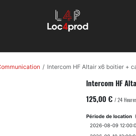
Éclairage
Machinerie
Évenemmentiel
Son
Services
Communication
Intercom HF Altair x6 boitier + 
Intercom HF Alta
125,00
€
/
24
Heure
Période de location