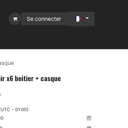
Se connecter
 L4P
Nos Marques :
casque
ir x6 boitier + casque
s
(UTC - 01:00)