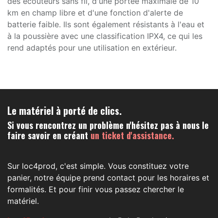
des écouteurs sans fil, d'une portée maximale de 10
km en champ libre et d'une fonction d'alerte de
batterie faible. Ils sont également résistants à l'eau et
à la poussière avec une classification IPX4, ce qui les
rend adaptés pour une utilisation en extérieur.
Le matériel à porté de clics.
Si vous rencontrez un problème n'hésitez pas à nous le
faire savoir en créant
un ticket d'assistance.
Sur loc4prod, c'est simple. Vous constituez votre
panier, notre équipe prend contact pour les horaires et
formalités. Et pour finir vous passez chercher le
matériel.