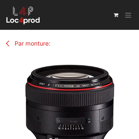
Se rendre au contenu
Par monture: