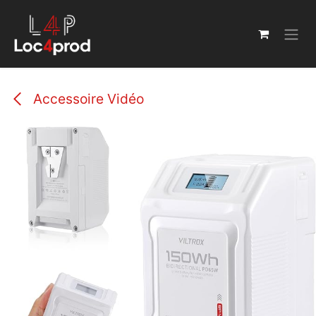
Se rendre au contenu
Accessoire Vidéo