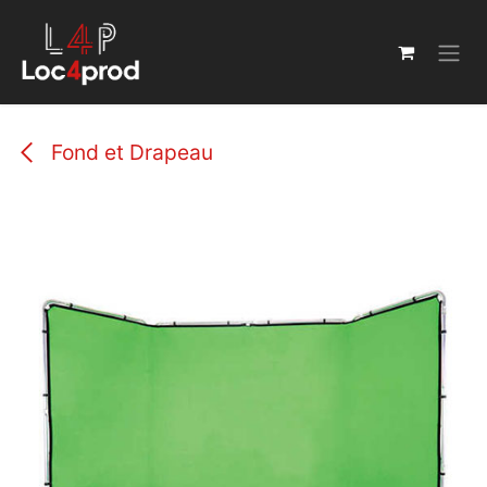
Se rendre au contenu
Fond et Drapeau