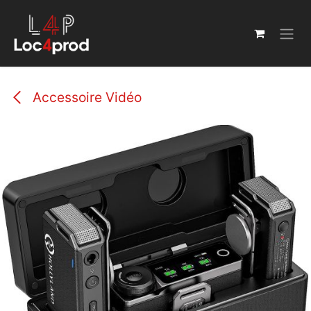
Se rendre au contenu
Accessoire Vidéo