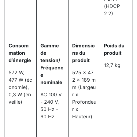
(HDCP
2.2)
Consom
Gamme
Dimensio
Poids du
mation
de
ns du
produit
d’énergie
tension/
produit
12,7 kg
Fréquenc
572 W,
525 x 47
e
477 W (éc
2 x 189 m
nominale
onomie),
m (Largeu
0,3 W (en
AC 100 V
r x
veille)
- 240 V,
Profondeu
50 Hz -
r x
60 Hz
Hauteur)