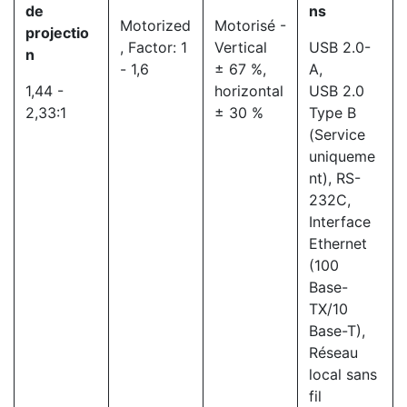
de
ns
Motorized
Motorisé -
projectio
, Factor: 1
Vertical
USB 2.0-
n
- 1,6
± 67 %,
A,
1,44 -
horizontal
USB 2.0
2,33:1
± 30 %
Type B
(Service
uniqueme
nt), RS-
232C,
Interface
Ethernet
(100
Base-
TX/10
Base-T),
Réseau
local sans
fil