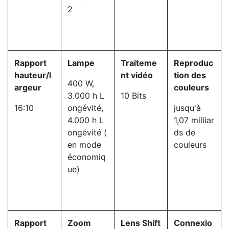
2
Rapport
Lampe
Traiteme
Reproduc
hauteur/l
nt vidéo
tion des
400 W,
argeur
couleurs
3.000 h L
10 Bits
16:10
ongévité,
jusqu'à
4.000 h L
1,07 milliar
ongévité (
ds de
en mode
couleurs
économiq
ue)
Rapport
Zoom
Lens Shift
Connexio