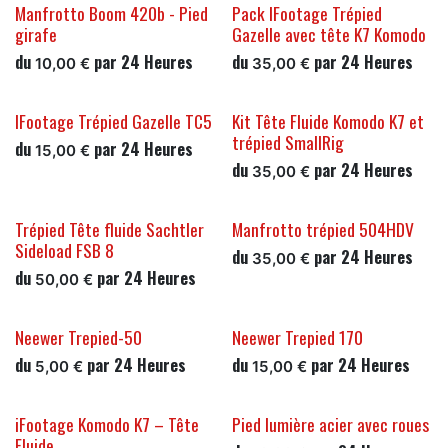
Manfrotto Boom 420b - Pied
Pack IFootage Trépied
girafe
Gazelle avec tête K7 Komodo
du
par
24
Heures
du
par
24
Heures
10,00
€
35,00
€
IFootage Trépied Gazelle TC5
Kit Tête Fluide Komodo K7 et
trépied SmallRig
du
par
24
Heures
15,00
€
du
par
24
Heures
35,00
€
Trépied Tête fluide Sachtler
Manfrotto trépied 504HDV
Sideload FSB 8
du
par
24
Heures
35,00
€
du
par
24
Heures
50,00
€
Neewer Trepied-50
Neewer Trepied 170
du
par
24
Heures
du
par
24
Heures
5,00
€
15,00
€
iFootage Komodo K7 – Tête
Pied lumière acier avec roues
Fluide