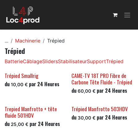
Se rendre au contenu
...
Machinerie
Trépied
Trépied
Batterie
Câblage
Sliders
Stabilisateur
Support
Trépied
Trépied Smallrig
CAME-TV 18T PRO Fibre de
Carbone Tête Fluide - Trépied
du
par
24
Heures
10,00
€
du
par
24
Heures
60,00
€
Trepied Manfrotto + tête
Trépied Manfrotto 503HDV
fluide 501HDV
du
par
24
Heures
30,00
€
du
par
24
Heures
25,00
€