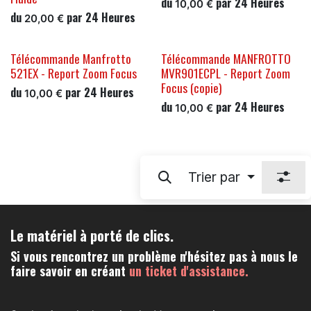
du
par
24
Heures
10,00
€
du
par
24
Heures
20,00
€
Télécommande Manfrotto
Télécommande MANFROTTO
521EX - Report Zoom Focus
MVR901ECPL - Report Zoom
Focus (copie)
du
par
24
Heures
10,00
€
du
par
24
Heures
10,00
€
Trier par
Le matériel à porté de clics.
Si vous rencontrez un problème n'hésitez pas à nous le
faire savoir en créant
un ticket d'assistance.