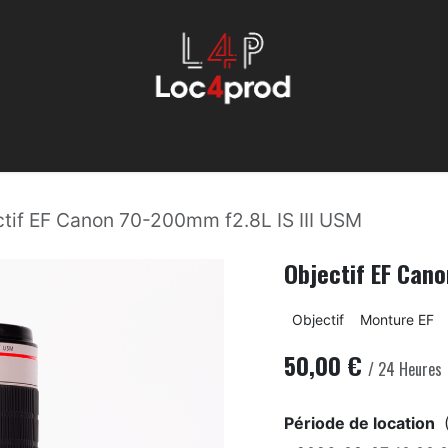
Éclairage
Machinerie
Évenemmentiel
Son
Services
tif EF Canon 70-200mm f2.8L IS III USM
Objectif EF Can
Objectif
Monture EF
50,00
€
/
24
Heures
Période de location