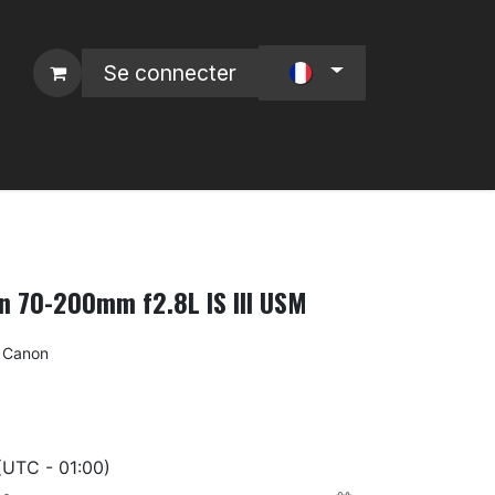
Se connecter
 L4P
Nos Marques :
on 70-200mm f2.8L IS III USM
Canon
(UTC - 01:00)