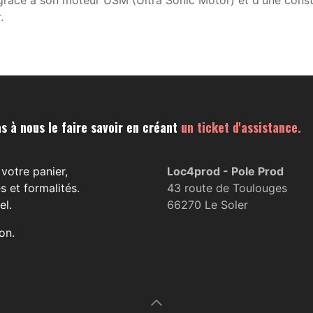
 grâce à son moteur USM (Ultra Sonic Motor) et d'une const
.
s à nous le faire savoir en créant
un ticket d'assistance.
votre panier,
Loc4prod - Pole Prod
s et formalités.
43 route de Toulouges
el.
66270 Le Soler
on.