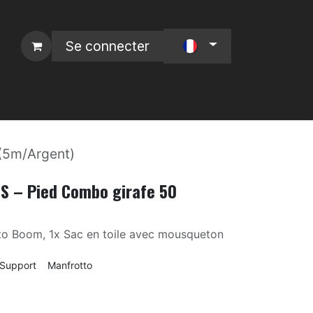
Se connecter
 L4P
Nos Marques :
(5m/Argent)
S – Pied Combo girafe 50
tto Boom, 1x Sac en toile avec mousqueton
Support
Manfrotto