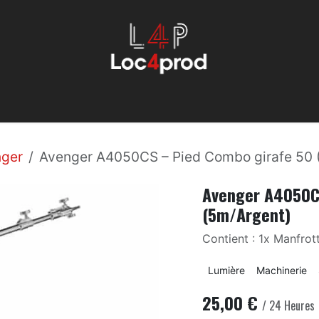
Éclairage
Machinerie
Évenemmentiel
Son
Services
ger
Avenger A4050CS – Pied Combo girafe 50 
Avenger A4050C
(5m/Argent)
Contient : 1x Manfro
Lumière
Machinerie
25,00
€
/
24
Heures