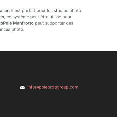
aller
. Il est parfait pour les studios photo
es
, ce système peut être utilisé pour
oPole Manfrotto
peut supporter des
ances photo.
info@poleprodgroup.com