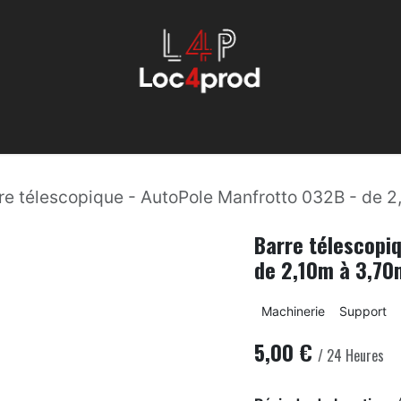
Éclairage
Machinerie
Évenemmentiel
Son
Services
re télescopique - AutoPole Manfrotto 032B - de 
Barre télescopi
de 2,10m à 3,70
Machinerie
Support
5,00
€
/
24
Heures