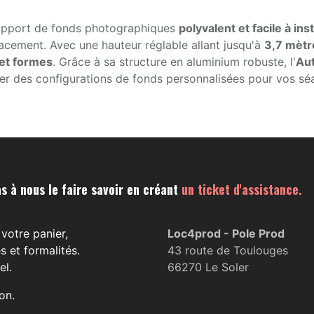
upport de fonds photographiques
polyvalent et facile à inst
acement. Avec une hauteur réglable allant jusqu'à
3,7 mètr
 et formes
. Grâce à sa structure en aluminium robuste, l'
Aut
er des configurations de fonds personnalisées pour vos sé
s à nous le faire savoir en créant
un ticket d'assistance.
votre panier,
Loc4prod - Pole Prod
s et formalités.
43 route de Toulouges
el.
66270 Le Soler
on.