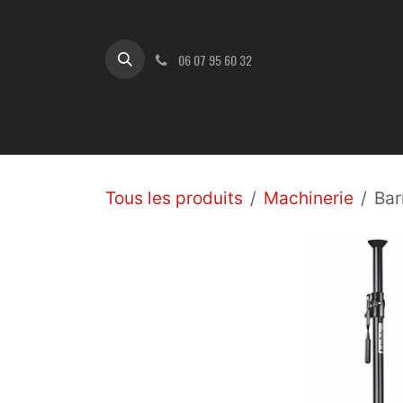
Se rendre au contenu
06 07 95 60 32
KIT L4P
Boutique
Caméras
Optiques
Tous les produits
Machinerie
Bar