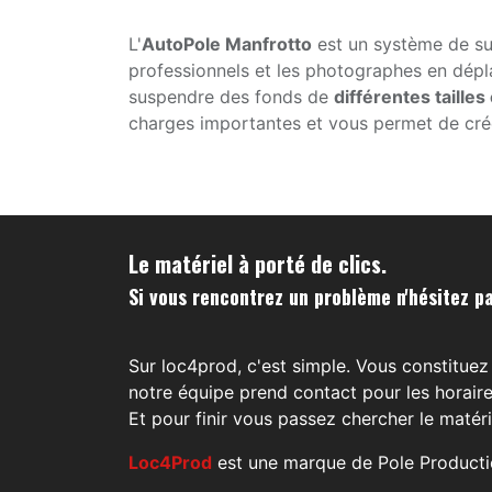
L'
AutoPole Manfrotto
est un système de s
professionnels et les photographes en dépl
suspendre des fonds de
différentes tailles
charges importantes et vous permet de cré
Le matériel à porté de clics.
Si vous rencontrez un problème n'hésitez pa
Sur loc4prod, c'est simple. Vous constituez 
notre équipe prend contact pour les horaire
Et pour finir vous passez chercher le matéri
Loc4Prod
est une marque de Pole Producti