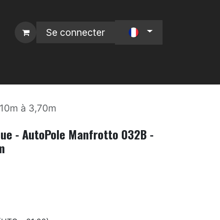
Se connecter
 L4P
Nos Marques :
2,10m à 3,70m
que - AutoPole Manfrotto 032B -
m