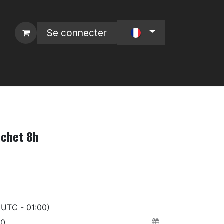
Se connecter
 L4P
Nos Marques :
achet 8h
(UTC - 01:00)