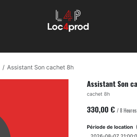
Éclairage
Machinerie
Évenemmentiel
Son
Services
Assistant Son cachet 8h
Assistant Son c
cachet 8h
330,00
€
/
8
Heures
Période de location